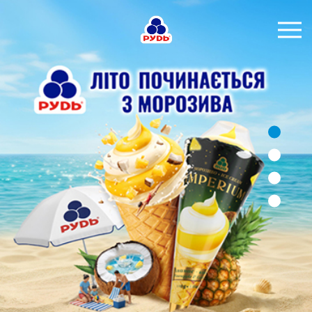
УКР
БРЕНДИ
ПРОДУКЦІЯ
КОМПАНІЯ
СПОЖИВАЧАМ
АКЦІЇ
ПРЕС-ЦЕНТР
ХОРЕКА
Тендерні закупівлі
Контакти